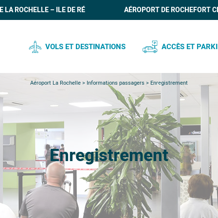
 LA ROCHELLE – ILE DE RÉ
AÉROPORT DE ROCHEFORT C
VOLS ET DESTINATIONS
ACCÈS ET PARK
HORAIRES DES VOLS EN TEMPS RÉEL
PLAN DE L’AÉROPORT
Aéroport La Rochelle
>
Informations passagers
>
Enregistrement
VOLS RÉGULIERS
PARKING
COMPAGNIES AÉRIENNES
TRANSPORTS EN CO
VOLS CHARTERS / VOLS AVEC
TAXIS ET VTC
Enregistrement
SÉJOUR
LOCATIONS DE VOITU
VÉLOS ET VOITURES E
SERVICE