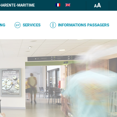
A
HARENTE-MARITIME
ING
SERVICES
INFORMATIONS PASSAGERS
COMPTOIR INFORMATIONS
BAGAGES
RESTAURATION / BOUTIQUE
DOCUMENTS ET FORMALITÉS
DISTRIBUTEUR DE BILLETS
ENREGISTREMENT
MMUN
DÉTAXE
PASSAGERS AVEC DES BESOINS
SPÉCIAUX
WIFI
RES
BOÎTE AUX LETTRES
N LIBRE-
PLAN DES SERVICES