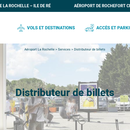
 LA ROCHELLE – ILE DE RÉ
AÉROPORT DE ROCHEFORT C
VOLS ET DESTINATIONS
ACCÈS ET PARK
HORAIRES DES VOLS EN TEMPS RÉEL
PLAN DE L’AÉROPORT
Aéroport La Rochelle
>
Services
>
Distributeur de billets
VOLS RÉGULIERS
PARKING
COMPAGNIES AÉRIENNES
TRANSPORTS EN CO
VOLS CHARTERS / VOLS AVEC
TAXIS ET VTC
Distributeur de billets
SÉJOUR
LOCATIONS DE VOITU
VÉLOS ET VOITURES E
SERVICE