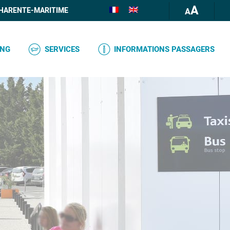
A
HARENTE-MARITIME
ING
SERVICES
INFORMATIONS PASSAGERS
COMPTOIR INFORMATIONS
BAGAGES
RESTAURATION / BOUTIQUE
DOCUMENTS ET FORMALITÉS
DISTRIBUTEUR DE BILLETS
ENREGISTREMENT
MMUN
DÉTAXE
PASSAGERS AVEC DES BESOINS
SPÉCIAUX
WIFI
RES
BOÎTE AUX LETTRES
N LIBRE-
PLAN DES SERVICES