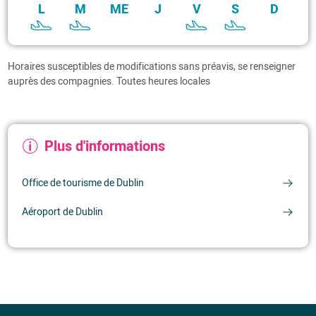
L
M
ME
J
V
S
D
Jour
Départ de La
Arrivée à Dublin
Rochelle
Horaires susceptibles de modifications sans préavis, se renseigner
L
09:05
09:45
auprès des compagnies. Toutes heures locales
M
17:15
17:55
V
09:35
10:15
S
17:20
18:00
Plus d'informations
Information(s) complémentaire(s)
Office de tourisme de Dublin
Aéroport de Dublin