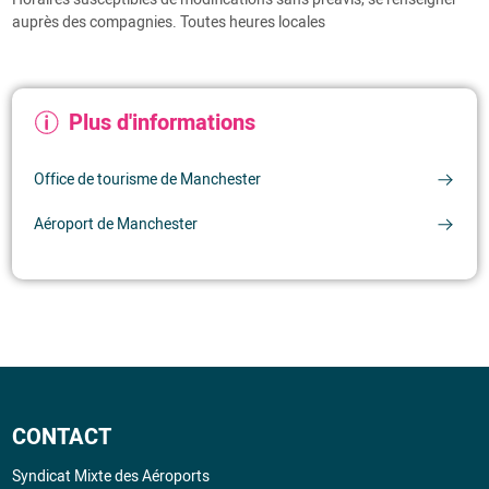
S
auprès des compagnies. Toutes heures locales
Information(s) complémentaire(s)
Plus d'informations
Office de tourisme de Manchester
Aéroport de Manchester
CONTACT
Syndicat Mixte des Aéroports