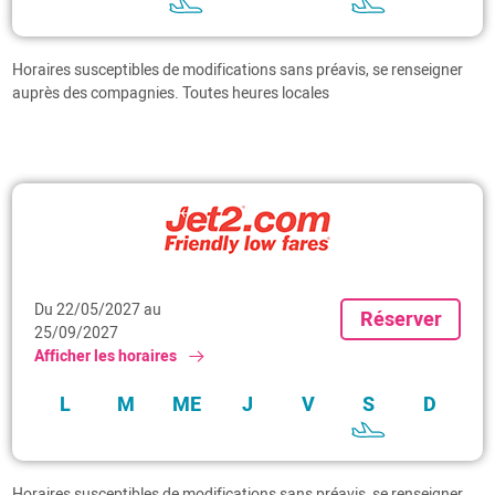
Jour
Départ de La
Arrivée à
Rochelle
Manchester
Horaires susceptibles de modifications sans préavis, se renseigner
ME
auprès des compagnies. Toutes heures locales
S
Information(s) complémentaire(s)
Du 22/05/2027 au
Réserver
25/09/2027
Afficher les horaires
L
M
ME
J
V
S
D
Jour
Départ de La
Arrivée à
Rochelle
Manchester
Horaires susceptibles de modifications sans préavis, se renseigner